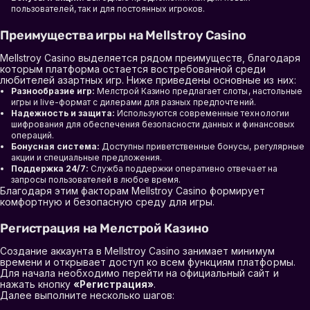
пользователей, так и для постоянных игроков.
Преимущества игры на Mellstroy Casino
Mellstroy Casino выделяется рядом преимуществ, благодаря
которым платформа остается востребованной среди
любителей азартных игр. Ниже приведены основные из них:
Разнообразие игр:
Мелстрой Казино предлагает слоты, настольные
игры и live-формат с дилерами для разных предпочтений.
Надежность и защита:
Используются современные технологии
шифрования для обеспечения безопасности данных и финансовых
операций.
Бонусная система:
Доступны приветственные бонусы, регулярные
акции и специальные предложения.
Поддержка 24/7:
Служба поддержки оперативно отвечает на
запросы пользователей в любое время.
Благодаря этим факторам Mellstroy Casino формирует
комфортную и безопасную среду для игры.
Регистрация на Мелстрой Казино
Создание аккаунта в Mellstroy Casino занимает минимум
времени и открывает доступ ко всем функциям платформы.
Для начала необходимо перейти на официальный сайт и
нажать кнопку
«Регистрация»
.
Далее выполните несколько шагов: