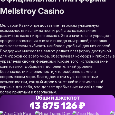
Mellstroy Casino
Мелстрой Казино предоставляет игрокам уникальную
возможность наслаждаться игрой с использованием
различных валют и криптовалют. Это значительно упрощает
процесс пополнения счета и вывода выигрышей, позволяя
пользователям выбирать наиболее удобный для них способ.
Поддержка множества валют делает платформу доступной
для игроков со всего мира, обеспечивая комфорт и гибкость в
управлении своими финансами. Кроме того, использование
криптовалют добавляет дополнительный уровень
безопасности и анонимности, что особенно важно в
современном мире. Благодаря этим мультивалютным
возможностям, каждый игрок может найти оптимальный
вариант для себя, что делает пребывание на сайте еще
более приятным и безопасным.
Общий джекпот
13 875 126 ₽