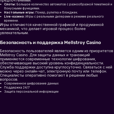
предпочтениями.
Слоты:
Большое количество автоматов с разнообразной тематикой и
бонусными функциями.
Настольные игры:
Покер, рулетка и блэкджек.
Live-казино:
Игры с реальными дилерами в режиме реального
времени.
Игры отличаются качественной графикой и продуманной
механикой, что делает игровой процесс более
увлекательным.
Безопасность и поддержка Mellstroy Casino
Безопасность пользователей является одним из приоритетов
Mellstroy Casino. Для защиты данных и транзакций
применяются современные технологии шифрования,
обеспечивающие высокий уровень конфиденциальности.
Служба поддержки доступна круглосуточно. Связаться с ней
можно через
онлайн-чат
,
электронную почту
или
телефон
.
Специалисты оперативно помогают в решении любых
вопросов.
Современное шифрование данных
Поддержка 24/7
Защита персональной информации