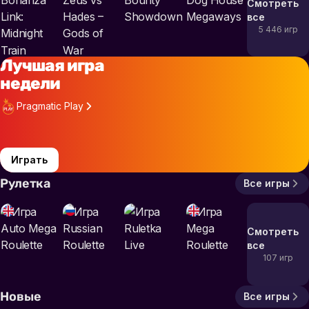
Смотреть
все
5 446 игр
Лучшая игра
недели
Pragmatic Play
Играть
Рулетка
Все игры
Смотреть
все
107 игр
Новые
Все игры