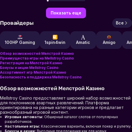
Показать еще
Провайдеры
Все
100HP Gaming
1spin4win
Amatic
Amigo
Am
Обзор возможностей Мелстрой Казино
Преимущества игры на Mellstroy Casino
Регистрация на Мелстрой Казино
Бонусы и акции Mellstroy Casino
Ассортимент игр Мелстрой Казино
Безопасность и поддержка Mellstroy Casino
Обзор возможностей Мелстрой Казино
Mellstroy Casino предоставляет широкий набор возможностей
для поклонников азартных развлечений. Платформа
ориентирована на разные категории игроков и предлагает
разнообразный игровой контент.
Игровые автоматы:
Обширный каталог слотов от популярных
разработчиков.
Настольные игры:
Классические варианты, включая
покер
и
рулетку
.
Бонусы и акции:
Выгодные предложения как для новых